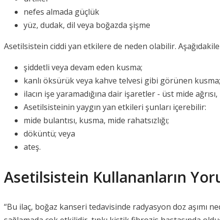
nefes almada güçlük
yüz, dudak, dil veya boğazda şişme
Asetilsistein ciddi yan etkilere de neden olabilir. Aşağıda
şiddetli veya devam eden kusma;
kanlı öksürük veya kahve telvesi gibi görünen kusma
ilacın işe yaramadığına dair işaretler - üst mide ağrısı,
Asetilsisteinin yaygın yan etkileri şunları içerebilir:
mide bulantısı, kusma, mide rahatsızlığı;
döküntü; veya
ateş.
Asetilsistein Kullananların Yor
“Bu ilaç, boğaz kanseri tedavisinde radyasyon doz aşımı ne
sağlamada çok etkilidir, tıpkı kistik fibrozis hastasında ol