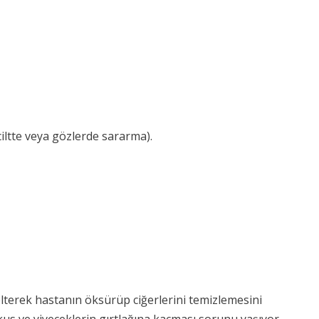
(ciltte veya gözlerde sararma).
elterek hastanın öksürüp ciğerlerini temizlemesini
kus ve yiyeceklerin gırtlağına kaçması sorunu yaşıyor.