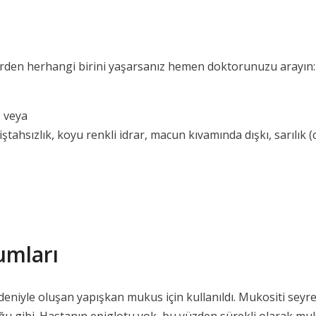
kilerden herhangi birini yaşarsanız hemen doktorunuzu arayın:
; veya
 iştahsızlık, koyu renkli idrar, macun kıvamında dışkı, sarılık 
umları
deniyle oluşan yapışkan mukus için kullanıldı. Mukositi seyr
duğu gibi. Hastanın epiglotu yok, bu yüzden sürekli olarak mu