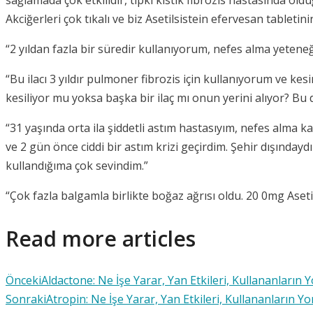
Akciğerleri çok tıkalı ve biz Asetilsistein efervesan tabl
“2 yıldan fazla bir süredir kullanıyorum, nefes alma yeten
“Bu ilacı 3 yıldır pulmoner fibrozis için kullanıyorum ve kes
kesiliyor mu yoksa başka bir ilaç mı onun yerini alıyor? B
“31 yaşında orta ila şiddetli astım hastasıyım, nefes alma
ve 2 gün önce ciddi bir astım krizi geçirdim. Şehir dışındayd
kullandığıma çok sevindim.”
“Çok fazla balgamla birlikte boğaz ağrısı oldu. 20 0mg Aseti
Read more articles
Önceki
Aldactone: Ne İşe Yarar, Yan Etkileri, Kullananların 
Sonraki
Atropin: Ne İşe Yarar, Yan Etkileri, Kullananların Y