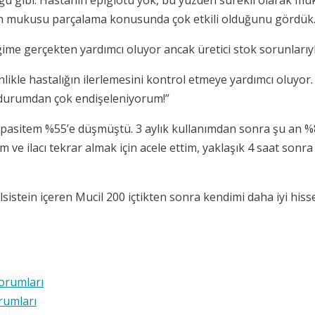
etinin mukusu parçalama konusunda çok etkili olduğunu gördük.
eğime gerçekten yardımcı oluyor ancak üretici stok sorunları
inlikle hastalığın ilerlemesini kontrol etmeye yardımcı oluyor
u durumdan çok endişeleniyorum!”
 kapasitem %55’e düşmüştü. 3 aylık kullanımdan sonra şu an 
ım ve ilacı tekrar almak için acele ettim, yaklaşık 4 saat sonr
lsistein içeren Mucil 200 içtikten sonra kendimi daha iyi hiss
Yorumları
orumları