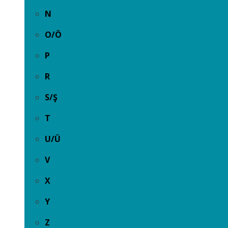
N
O/Ö
P
R
S/Ş
T
U/Ü
V
X
Y
Z