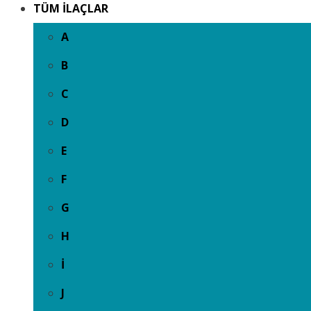
TÜM İLAÇLAR
A
B
C
D
E
F
G
H
İ
J