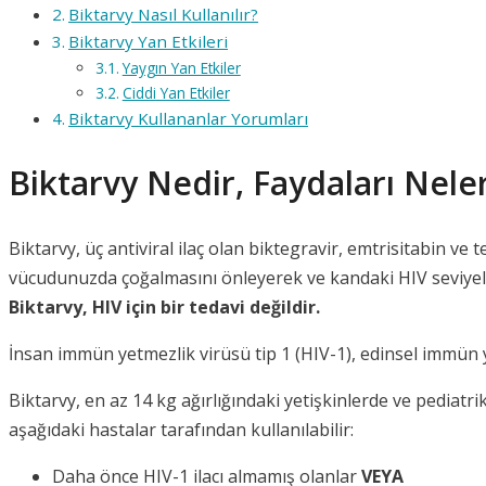
Biktarvy Nasıl Kullanılır?
Biktarvy Yan Etkileri
Yaygın Yan Etkiler
Ciddi Yan Etkiler
Biktarvy Kullananlar Yorumları
Biktarvy Nedir, Faydaları Nele
Biktarvy, üç antiviral ilaç olan biktegravir, emtrisitabin ve 
vücudunuzda çoğalmasını önleyerek ve kandaki HIV seviyelerini
Biktarvy, HIV için bir tedavi değildir.
İnsan immün yetmezlik virüsü tip 1 (HIV-1), edinsel immün
Biktarvy, en az 14 kg ağırlığındaki yetişkinlerde ve pediatri
aşağıdaki hastalar tarafından kullanılabilir:
Daha önce HIV-1 ilacı almamış olanlar
VEYA