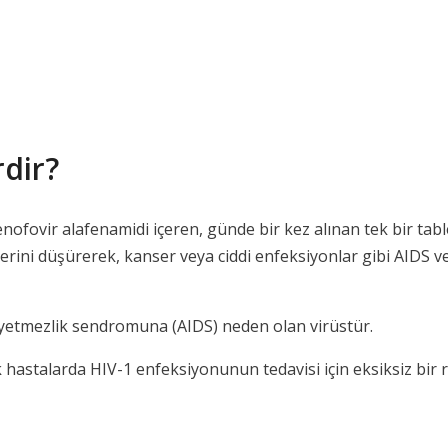
rdir?
tenofovir alafenamidi içeren, günde bir kez alınan tek bir tabl
 düşürerek, kanser veya ciddi enfeksiyonlar gibi AIDS ve HIV i
 yetmezlik sendromuna (AIDS) neden olan virüstür.
k hastalarda HIV-1 enfeksiyonunun tedavisi için eksiksiz bir re