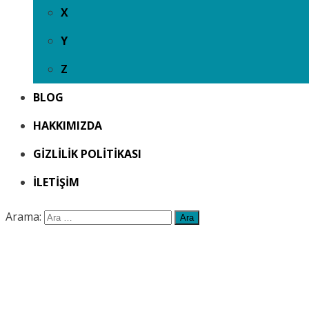
X
Y
Z
BLOG
HAKKIMIZDA
GIZLILIK POLITIKASI
İLETIŞIM
Arama: