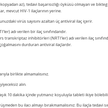
opyadan az), tedavi başarısızlığı öyküsü olmayan ve biktegrav
ar, mevcut HIV-1 ilaçlarının yerine.
zdaki virüs sayısını azaltan üç antiviral ilaç içerir.
I’ler) adı verilen bir ilaç sınıfındandır.
rs transkriptaz inhibitörleri (NRTI’ler) adı verilen ilaç sınıfın
oğalmasını durduran antiviral ilaçlardır.
arıyla birlikte almamalısınız.
yiyeceksiz alın.
ık 10 dakika içinde yutmanız koşuluyla tableti ikiye bölebilir 
meden bu ilacı almayı bırakmamalısınız. Bu ilaçla tedavi sır