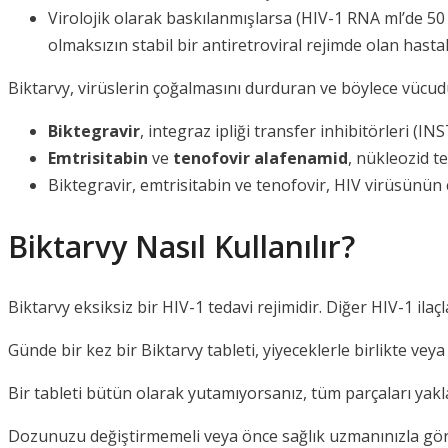
Virolojik olarak baskılanmışlarsa (HIV-1 RNA ml’de 50 k
olmaksızın stabil bir antiretroviral rejimde olan hastal
Biktarvy, virüslerin çoğalmasını durduran ve böylece vücudunu
Biktegravir
, integraz ipliği transfer inhibitörleri (INST
Emtrisitabin
ve
tenofovir alafenamid
, nükleozid te
Biktegravir, emtrisitabin ve tenofovir, HIV virüsünün ç
Biktarvy Nasıl Kullanılır?
Biktarvy eksiksiz bir HIV-1 tedavi rejimidir. Diğer HIV-1 ilaçl
Günde bir kez bir Biktarvy tableti, yiyeceklerle birlikte veya 
Bir tableti bütün olarak yutamıyorsanız, tüm parçaları yaklaş
Dozunuzu değiştirmemeli veya önce sağlık uzmanınızla görüş