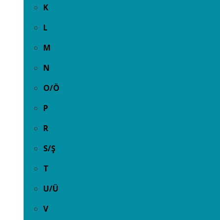
K
L
M
N
O/Ö
P
R
S/Ş
T
U/Ü
V