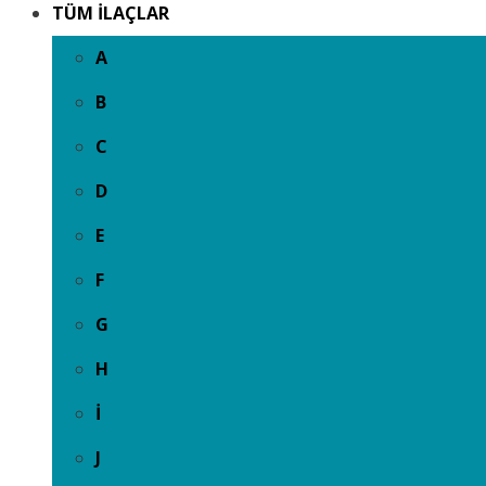
TÜM İLAÇLAR
A
B
C
D
E
F
G
H
İ
J