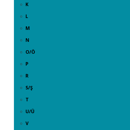
K
L
M
N
O/Ö
P
R
S/Ş
T
U/Ü
V