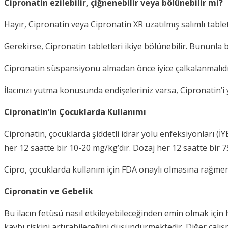
Cipronatin ezilebilir, çiğnenebilir veya bölünebilir mi?
Hayır, Cipronatin veya Cipronatin XR uzatılmış salımlı tabl
Gerekirse, Cipronatin tabletleri ikiye bölünebilir. Bununla 
Cipronatin süspansiyonu almadan önce iyice çalkalanmalıdı
İlacınızı yutma konusunda endişeleriniz varsa, Cipronatin’
Cipronatin’in Çocuklarda Kullanımı
Cipronatin, çocuklarda şiddetli idrar yolu enfeksiyonları (İY
her 12 saatte bir 10-20 mg/kg’dır. Dozaj her 12 saatte bir 
Cipro, çocuklarda kullanım için FDA onaylı olmasına rağmen, i
Cipronatin ve Gebelik
Bu ilacın fetüsü nasıl etkileyebileceğinden emin olmak için
kaybı riskini artırabileceğini düşündürmektedir. Diğer çalı