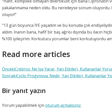
“Hafif, komplike olmayan divertikülit için bana Cipronatin v
yakalanmama neden oldu. Bu neredeyse sonum oluyordu. Enfe
oluyor!”
“13 gün boyunca İYE yaşadım ve bu konuda çok endişeliydim. 
aldım. İnanın bana, hafif bir baş ağrısı dışında bu ilacın 
%100 iyileşirim. Korkutucu yorumlar beni korkutuyordu ama 
Read more articles
Önceki
Crebros: Ne İşe Yarar, Yan Etkileri, Kullananlar Yor
Sonraki
Cyclo Progynova: Nedir, Yan Etkileri, Kullananlar Y
Bir yanıt yazın
Yorum yapabilmek için
oturum açmalısınız
.