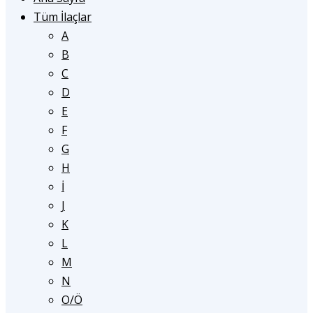
Tüm İlaçlar
A
B
C
D
E
F
G
H
İ
J
K
L
M
N
O/Ö