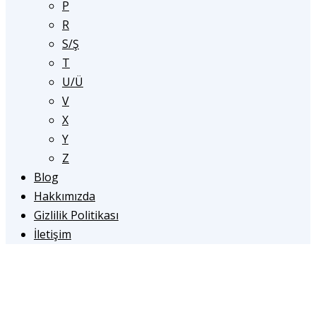
P
R
S/Ş
T
U/Ü
V
X
Y
Z
Blog
Hakkımızda
Gizlilik Politikası
İletişim