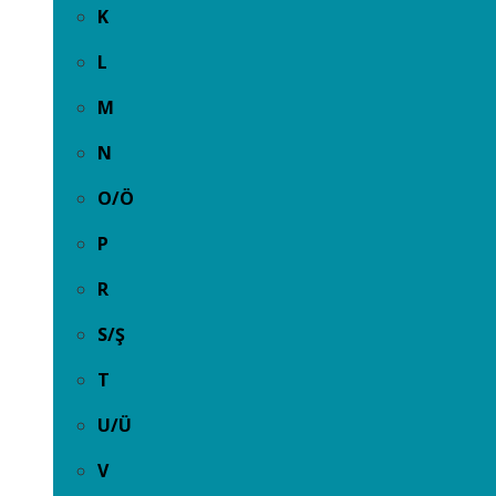
K
L
M
N
O/Ö
P
R
S/Ş
T
U/Ü
V