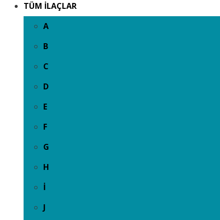
TÜM İLAÇLAR
A
B
C
D
E
F
G
H
İ
J