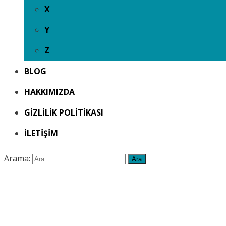
X
Y
Z
BLOG
HAKKIMIZDA
GIZLILIK POLITIKASI
İLETIŞIM
Arama: