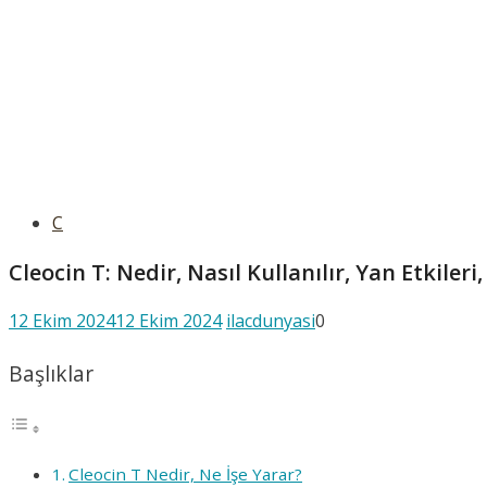
C
Cleocin T: Nedir, Nasıl Kullanılır, Yan Etkiler
12 Ekim 2024
12 Ekim 2024
ilacdunyasi
0
Başlıklar
Cleocin T Nedir, Ne İşe Yarar?