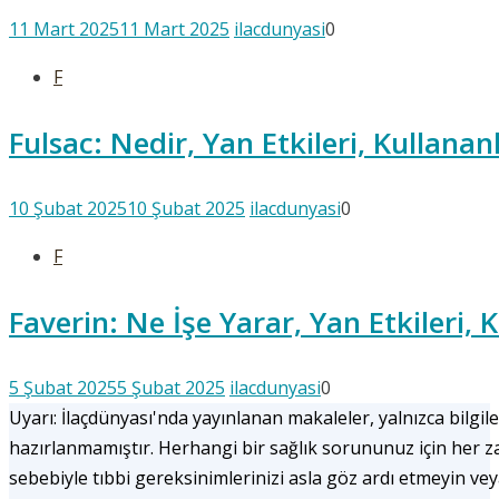
11 Mart 2025
11 Mart 2025
ilacdunyasi
0
F
Fulsac: Nedir, Yan Etkileri, Kullana
10 Şubat 2025
10 Şubat 2025
ilacdunyasi
0
F
Faverin: Ne İşe Yarar, Yan Etkileri,
5 Şubat 2025
5 Şubat 2025
ilacdunyasi
0
Uyarı: İlaçdünyası'nda yayınlanan makaleler, yalnızca bilgile
hazırlanmamıştır. Herhangi bir sağlık sorununuz için her
sebebiyle tıbbi gereksinimlerinizi asla göz ardı etmeyin ve