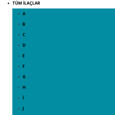
TÜM İLAÇLAR
A
B
C
D
E
F
G
H
İ
J