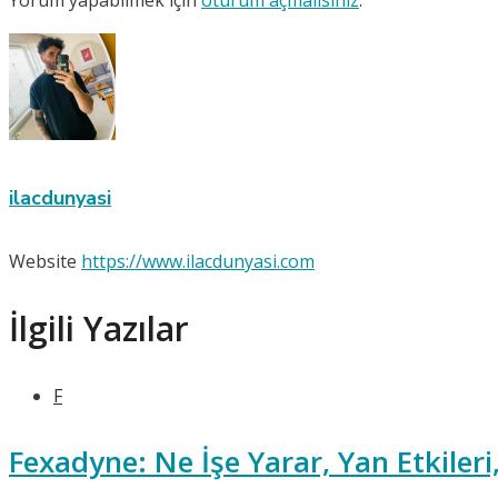
Yorum yapabilmek için
oturum açmalısınız
.
ilacdunyasi
Website
https://www.ilacdunyasi.com
İlgili Yazılar
F
Fexadyne: Ne İşe Yarar, Yan Etkiler