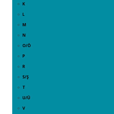
K
L
M
N
O/Ö
P
R
S/Ş
T
U/Ü
V