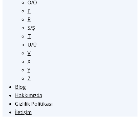
O/Ö
P
R
S/Ş
T
U/Ü
V
X
Y
Z
Blog
Hakkımızda
Gizlilik Politikası
İletişim