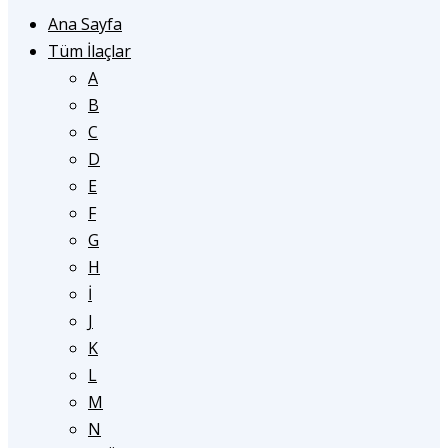
Ana Sayfa
Tüm İlaçlar
A
B
C
D
E
F
G
H
İ
J
K
L
M
N