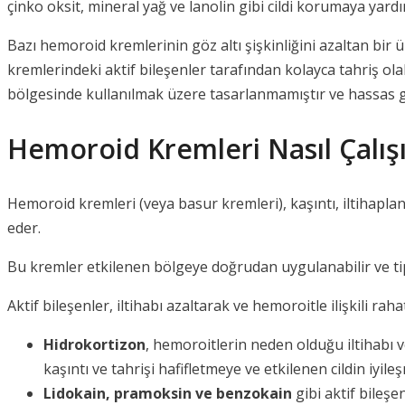
çinko oksit, mineral yağ ve lanolin gibi cildi korumaya yardımc
Bazı hemoroid kremlerinin göz altı şişkinliğini azaltan bi
kremlerindeki aktif bileşenler tarafından kolayca tahriş o
bölgesinde kullanılmak üzere tasarlanmamıştır ve hassas gö
Hemoroid Kremleri Nasıl Çalışı
Hemoroid kremleri (veya basur kremleri), kaşıntı, iltihapla
eder.
Bu kremler etkilenen bölgeye doğrudan uygulanabilir ve tipi
Aktif bileşenler, iltihabı azaltarak ve hemoroitle ilişkili rah
Hidrokortizon
, hemoroitlerin neden olduğu iltihabı ve 
kaşıntı ve tahrişi hafifletmeye ve etkilenen cildin iyil
Lidokain, pramoksin ve benzokain
gibi aktif bileşe