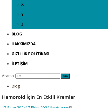
X
Y
Z
BLOG
HAKKIMIZDA
GIZLILIK POLITIKASI
İLETIŞIM
Arama:
Blog
Hemoroid İçin En Etkili Kremler
17 Ekim 2024
17 Ekim 2024
ilacdunyasi
0