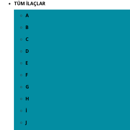
TÜM İLAÇLAR
A
B
C
D
E
F
G
H
İ
J