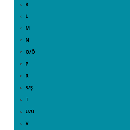
K
L
M
N
O/Ö
P
R
S/Ş
T
U/Ü
V