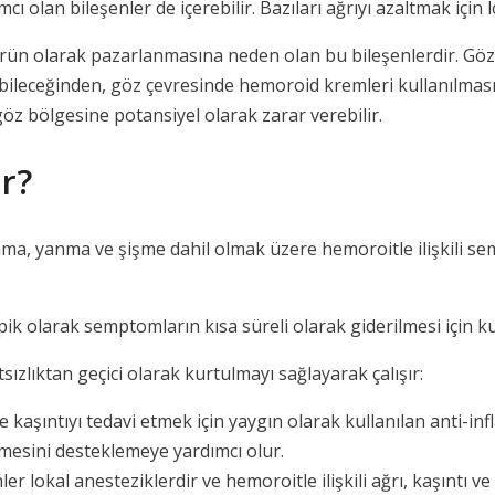
ı olan bileşenler de içerebilir. Bazıları ağrıyı azaltmak için lo
r ürün olarak pazarlanmasına neden olan bu bileşenlerdir. G
labileceğinden, göz çevresinde hemoroid kremleri kullanılmas
z bölgesine potansiyel olarak zarar verebilir.
r?
nma, yanma ve şişme dahil olmak üzere hemoroitle ilişkili se
k olarak semptomların kısa süreli olarak giderilmesi için kul
atsızlıktan geçici olarak kurtulmayı sağlayarak çalışır:
kaşıntıyı tedavi etmek için yaygın olarak kullanılan anti-inflam
eşmesini desteklemeye yardımcı olur.
nler lokal anesteziklerdir ve hemoroitle ilişkili ağrı, kaşıntı 