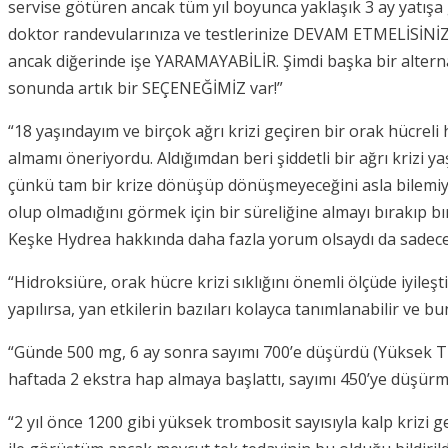
servise götüren ancak tüm yıl boyunca yaklaşık 3 ay yatışa
doktor randevularınıza ve testlerinize DEVAM ETMELİSİNİZ. 
ancak diğerinde işe YARAMAYABİLİR. Şimdi başka bir alternat
sonunda artık bir SEÇENEĞİMİZ var!”
“18 yaşındayım ve birçok ağrı krizi geçiren bir orak hücre
almamı öneriyordu. Aldığımdan beri şiddetli bir ağrı krizi 
çünkü tam bir krize dönüşüp dönüşmeyeceğini asla bilemiy
olup olmadığını görmek için bir süreliğine almayı bırak
Keşke Hydrea hakkında daha fazla yorum olsaydı da sadece
“Hidroksiüre, orak hücre krizi sıklığını önemli ölçüde iyileş
yapılırsa, yan etkilerin bazıları kolayca tanımlanabilir ve bu
“Günde 500 mg, 6 ay sonra sayımı 700’e düşürdü (Yüksek Tro
haftada 2 ekstra hap almaya başlattı, sayımı 450’ye düşürme
“2 yıl önce 1200 gibi yüksek trombosit sayısıyla kalp krizi