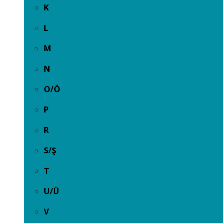
K
L
M
N
O/Ö
P
R
S/Ş
T
U/Ü
V