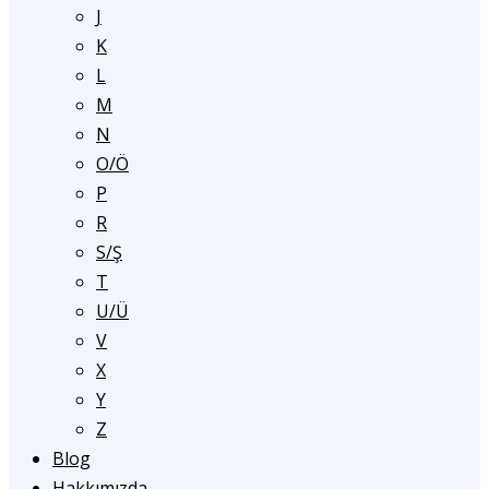
J
K
L
M
N
O/Ö
P
R
S/Ş
T
U/Ü
V
X
Y
Z
Blog
Hakkımızda