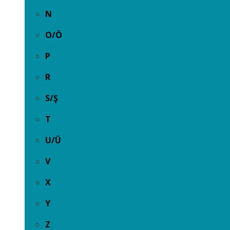
N
O/Ö
P
R
S/Ş
T
U/Ü
V
X
Y
Z