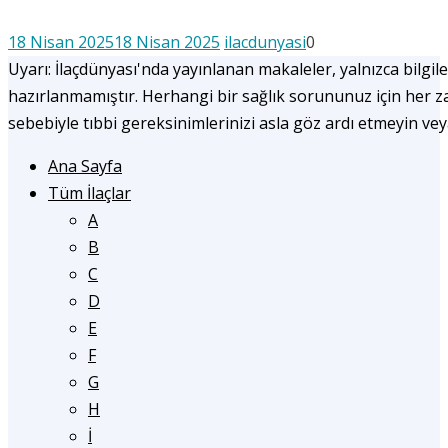
18 Nisan 2025
18 Nisan 2025
ilacdunyasi
0
Uyarı: İlaçdünyası'nda yayınlanan makaleler, yalnızca bilgile
hazırlanmamıştır. Herhangi bir sağlık sorununuz için her
sebebiyle tıbbi gereksinimlerinizi asla göz ardı etmeyin ve
Ana Sayfa
Tüm İlaçlar
A
B
C
D
E
F
G
H
İ