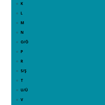
K
L
M
N
O/Ö
P
R
S/Ş
T
U/Ü
V