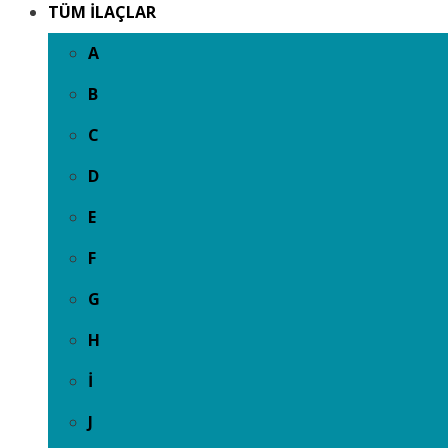
TÜM İLAÇLAR
A
B
C
D
E
F
G
H
İ
J