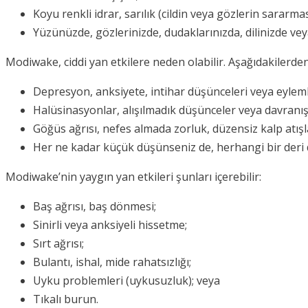
Koyu renkli idrar, sarılık (cildin veya gözlerin sararmas
Yüzünüzde, gözlerinizde, dudaklarınızda, dilinizde vey
Modiwake, ciddi yan etkilere neden olabilir. Aşağıdakilerd
Depresyon, anksiyete, intihar düşünceleri veya eyleml
Halüsinasyonlar, alışılmadık düşünceler veya davranı
Göğüs ağrısı, nefes almada zorluk, düzensiz kalp atışl
Her ne kadar küçük düşünseniz de, herhangi bir deri d
Modiwake’nin yaygın yan etkileri şunları içerebilir:
Baş ağrısı, baş dönmesi;
Sinirli veya anksiyeli hissetme;
Sırt ağrısı;
Bulantı, ishal, mide rahatsızlığı;
Uyku problemleri (uykusuzluk); veya
Tıkalı burun.