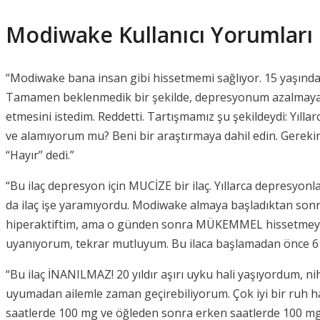
Modiwake Kullanıcı Yorumları
“Modiwake bana insan gibi hissetmemi sağlıyor. 15 yaşından 
Tamamen beklenmedik bir şekilde, depresyonum azalmaya b
etmesini istedim. Reddetti. Tartışmamız şu şekildeydi: Yıl
ve alamıyorum mu? Beni bir araştırmaya dahil edin. Gereki
“Hayır” dedi.”
“Bu ilaç depresyon için MUCİZE bir ilaç. Yıllarca depresyo
da ilaç işe yaramıyordu. Modiwake almaya başladıktan sonra
hiperaktiftim, ama o günden sonra MÜKEMMEL hissetmeye ba
uyanıyorum, tekrar mutluyum. Bu ilaca başlamadan önce 6
“Bu ilaç İNANILMAZ! 20 yıldır aşırı uyku hali yaşıyordum,
uyumadan ailemle zaman geçirebiliyorum. Çok iyi bir ruh h
saatlerde 100 mg ve öğleden sonra erken saatlerde 100 mg 