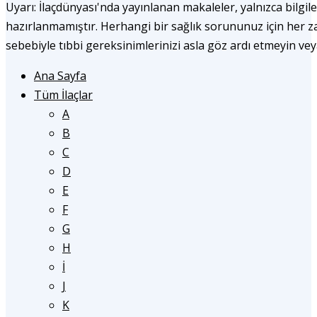
Uyarı: İlaçdünyası'nda yayınlanan makaleler, yalnızca bilgile
hazırlanmamıştır. Herhangi bir sağlık sorununuz için her
sebebiyle tıbbi gereksinimlerinizi asla göz ardı etmeyin ve
Ana Sayfa
Tüm İlaçlar
A
B
C
D
E
F
G
H
İ
J
K