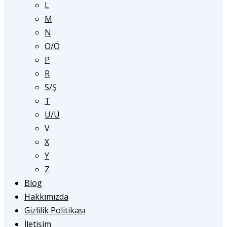
L
M
N
O/Ö
P
R
S/Ş
T
U/Ü
V
X
Y
Z
Blog
Hakkımızda
Gizlilik Politikası
İletişim