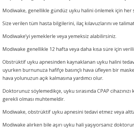
Modiwake, genellikle gündüz uyku halini önlemek için her s
Size verilen tüm hasta bilgilerini, ilaç kılavuzlarını ve ta
Modiwake’yi yemeklerle veya yemeksiz alabilirsiniz.
Modiwake genellikle 12 hafta veya daha kısa süre için verili
Obstrüktif uyku apnesinden kaynaklanan uyku halini tedavi et
uyurken burnunuza hafifçe basınçlı hava üfleyen bir maskey
hava yolunuzun açık kalmasına yardımcı olur.
Doktorunuz söylemedikçe, uyku sırasında CPAP cihazınızı 
gerekli olması muhtemeldir.
Modiwake, obstrüktif uyku apnesini tedavi etmez veya altta
Modiwake alırken bile aşırı uyku hali yaşıyorsanız doktoru