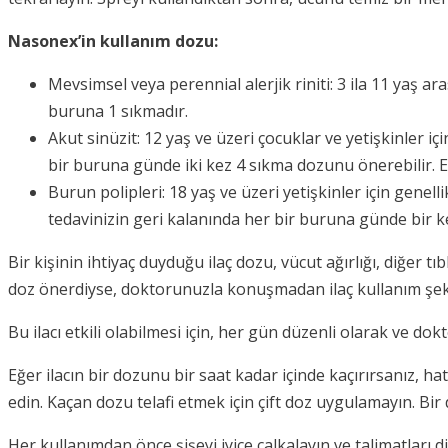
Nasonex’in kullanım dozu:
Mevsimsel veya perennial alerjik riniti: 3 ila 11 yaş a
buruna 1 sıkmadır.
Akut sinüzit: 12 yaş ve üzeri çocuklar ve yetişkinler 
bir buruna günde iki kez 4 sıkma dozunu önerebilir.
Burun polipleri: 18 yaş ve üzeri yetişkinler için gene
tedavinizin geri kalanında her bir buruna günde bir 
Bir kişinin ihtiyaç duyduğu ilaç dozu, vücut ağırlığı, diğer t
doz önerdiyse, doktorunuzla konuşmadan ilaç kullanım şekl
Bu ilacı etkili olabilmesi için, her gün düzenli olarak ve d
Eğer ilacın bir dozunu bir saat kadar içinde kaçırırsanız, 
edin. Kaçan dozu telafi etmek için çift doz uygulamayın. B
Her kullanımdan önce şişeyi iyice çalkalayın ve talimatları d