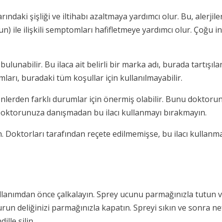
daki şişliği ve iltihabı azaltmaya yardımcı olur. Bu, alerjiler 
run) ile ilişkili semptomları hafifletmeye yardımcı olur. Çoğu 
bulunabilir. Bu ilaca ait belirli bir marka adı, burada tartış
mları, buradaki tüm koşullar için kullanılmayabilir.
enenlerden farklı durumlar için önermiş olabilir. Bunu dokto
Doktorunuza danışmadan bu ilacı kullanmayı bırakmayın.
 Doktorları tarafından reçete edilmemişse, bu ilacı kullanmak 
llanımdan önce çalkalayın. Sprey ucunu parmağınızla tutun ve d
run deliğinizi parmağınızla kapatın. Spreyi sıkın ve sonra nefe
lle silin.