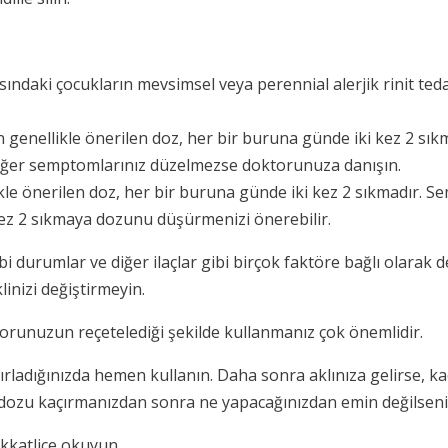
rasındaki çocukların mevsimsel veya perennial alerjik rinit ted
için genellikle önerilen doz, her bir buruna günde iki kez 2
 Eğer semptomlarınız düzelmezse doktorunuza danışın.
llikle önerilen doz, her bir buruna günde iki kez 2 sıkmadır.
kez 2 sıkmaya dozunu düşürmenizi önerebilir.
ıbbi durumlar ve diğer ilaçlar gibi birçok faktöre bağlı olarak
inizi değiştirmeyin.
oktorunuzun reçetelediği şekilde kullanmanız çok önemlidir.
hatırladığınızda hemen kullanın. Daha sonra aklınıza gelirse,
ir dozu kaçırmanızdan sonra ne yapacağınızdan emin değilseni
ikkatlice okuyun.