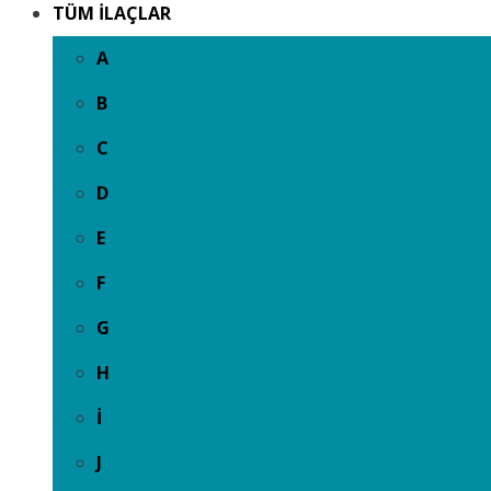
TÜM İLAÇLAR
A
B
C
D
E
F
G
H
İ
J