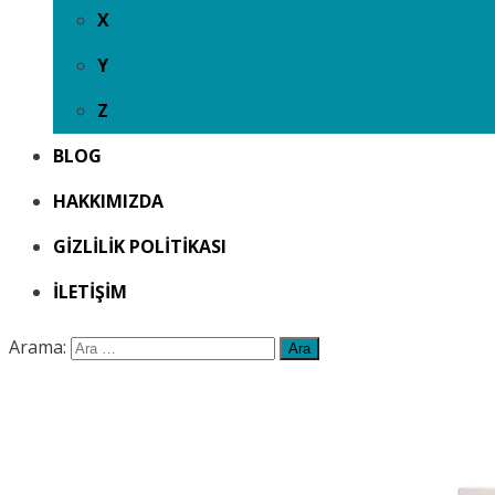
X
Y
Z
BLOG
HAKKIMIZDA
GIZLILIK POLITIKASI
İLETIŞIM
Arama: