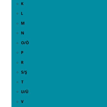
K
L
M
N
O/Ö
P
R
S/Ş
T
U/Ü
V