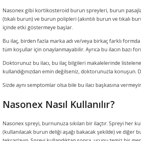
Nasonex gibi kortikosteroid burun spreyleri, burun pasajların
(tıkalı burun) ve burun polipleri (akıntılı burun ve tıkalı bu
içinde etki göstermeye başlar.
Bu ilaç, birden fazla marka adı ve/veya birkaç farklı formda 
tüm koşullar için onaylanmayabilir. Ayrıca bu ilacın bazı for
Doktorunuz bu ilacı, bu ilaç bilgileri makalelerinde listel
kullandığınızdan emin değilseniz, doktorunuzla konuşun. 
Sizde aynı semptomlar olsa bile bu ilacı başkasına vermeyin.
Nasonex Nasıl Kullanılır?
Nasonex spreyi, burnunuza sıkılan bir ilaçtır. Spreyi her ku
(kullanılacak burun deliği aşağı bakacak şekilde) ve diğer bu
tekrarlayın. Spreyi kullandıktan sonra, ucunu temiz bir mendi