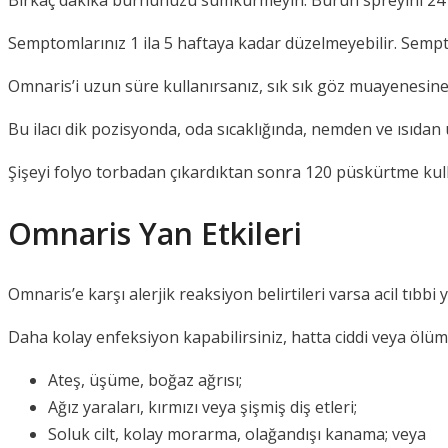
Birkaç dakika burnunuzu sümkürmeyin. Burun spreyini 24 s
Semptomlarınız 1 ila 5 haftaya kadar düzelmeyebilir. Semp
Omnaris’i uzun süre kullanırsanız, sık sık göz muayenesine i
Bu ilacı dik pozisyonda, oda sıcaklığında, nemden ve ısıdan
Şişeyi folyo torbadan çıkardıktan sonra 120 püskürtme kulla
Omnaris Yan Etkileri
Omnaris’e karşı alerjik reaksiyon belirtileri varsa acil tıbb
Daha kolay enfeksiyon kapabilirsiniz, hatta ciddi veya ölüm
Ateş, üşüme, boğaz ağrısı;
Ağız yaraları, kırmızı veya şişmiş diş etleri;
Soluk cilt, kolay morarma, olağandışı kanama; veya