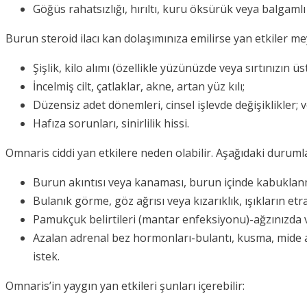
Göğüs rahatsızlığı, hırıltı, kuru öksürük veya balgamlı 
Burun steroid ilacı kan dolaşımınıza emilirse yan etkiler m
Şişlik, kilo alımı (özellikle yüzünüzde veya sırtınızın 
İncelmiş cilt, çatlaklar, akne, artan yüz kılı;
Düzensiz adet dönemleri, cinsel işlevde değişiklikler; 
Hafıza sorunları, sinirlilik hissi.
Omnaris ciddi yan etkilere neden olabilir. Aşağıdaki duru
Burun akıntısı veya kanaması, burun içinde kabuklanma,
Bulanık görme, göz ağrısı veya kızarıklık, ışıkların et
Pamukçuk belirtileri (mantar enfeksiyonu)-ağzınızda 
Azalan adrenal bez hormonları-bulantı, kusma, mide ağrı
istek.
Omnaris’in yaygın yan etkileri şunları içerebilir: