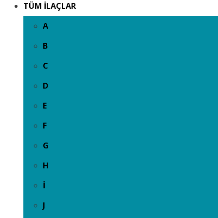
TÜM İLAÇLAR
A
B
C
D
E
F
G
H
İ
J