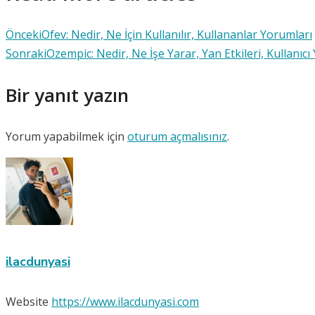
Önceki
Ofev: Nedir, Ne İçin Kullanılır, Kullananlar Yorumları
Sonraki
Ozempic: Nedir, Ne İşe Yarar, Yan Etkileri, Kullanıcı
Bir yanıt yazın
Yorum yapabilmek için
oturum açmalısınız
.
ilacdunyasi
Website
https://www.ilacdunyasi.com