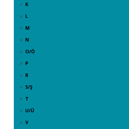
K
L
M
N
O/Ö
P
R
S/Ş
T
U/Ü
V