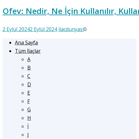
Ofev: Nedir, Ne İçin Kullanılır, Kul
2 Eylül 2024
2 Eylül 2024
ilacdunyasi
0
Ana Sayfa
Tüm İlaçlar
A
B
C
D
E
F
G
H
İ
J