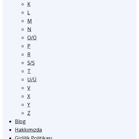
K
L
M
N
O/Ö
P
R
S/Ş
T
U/Ü
V
X
Y
Z
Blog
Hakkımızda
Gizlilik Politikası