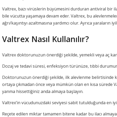
Valtrex, bazı virüslerin büyümesini durduran antiviral bir 
bile vücutta yaşamaya devam eder. Valtrex, bu alevlenmelerin
ağrı/kaşıntıyı azaltmasına yardımcı olur. Ayrıca yaraların i
Valtrex Nasıl Kullanılır?
Valtrex doktorunuzun önerdiği şekilde, yemekli veya aç karnın
Dozaj ve tedavi süresi, enfeksiyon türünüze, tıbbi durumunuz
Doktorunuzun önerdiği şekilde, ilk alevlenme belirtisinde kul
ortaya çıkmadan önce veya mümkün olan en kısa sürede Valtre
yanma hissettiğiniz anda almaya başlayın.
Valtrex’in vücudunuzdaki seviyesi sabit tutulduğunda en iyi şe
Reçete edilen miktar tamamen bitene kadar bu ilacı almay