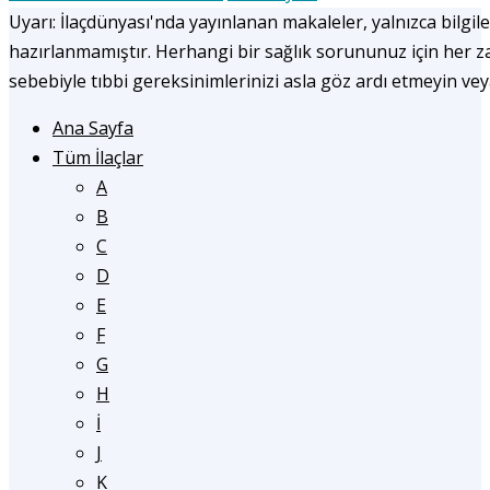
Uyarı: İlaçdünyası'nda yayınlanan makaleler, yalnızca bilgile
hazırlanmamıştır. Herhangi bir sağlık sorununuz için her
sebebiyle tıbbi gereksinimlerinizi asla göz ardı etmeyin ve
Ana Sayfa
Tüm İlaçlar
A
B
C
D
E
F
G
H
İ
J
K