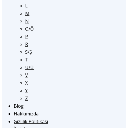
L
M
N
O/Ö
P
R
S/Ş
T
U/Ü
V
X
Y
Z
Blog
Hakkımızda
Gizlilik Politikası