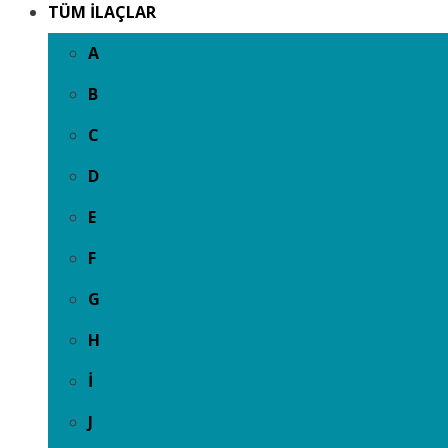
TÜM İLAÇLAR
A
B
C
D
E
F
G
H
İ
J