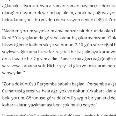
ağlamak istiyorum. Ayrıca zaman zaman başımı çok döndürdü 
olacağını düşünerek yarım hap aldım, ancak baş ağrısı aynı d
hidratlanmıştım, bu yüzden dehidrasyon neden değildi. Zona
“Nadiren yorum yayınlarım ama benzer bir durumda olan bi
ilkini 30’lu yaşlarımda görene kadar hiç çıkarmamıştım. Onl
hissettiğimde kalbim sıkıştı ve bunun 7-10 gün süreceğini 
söyleyeceğim ama bu sefer reçeteli bir ilaç almaya karar v
on iki saatte bir 2 gram aldım. Sadece çay ağacı yağı (doğr
yara veya kanama yok. Hiçbir şey! İki gün ve uçuklarım n
yapsaydım.”
“Zona döküntüsü Perşembe sabahı başladı. Perşembe akşamı
Cumartesi gecesi ve hala ağrı yok ve döküntü/kabarcıklar y
bekliyorum. Görünüşe göre döküntü yaygın bir yan etki deği
kabarcıkların yayılmaması beni çok mutlu ediyor.”
“Herpes virüsünü sınırlamak ve öldürmek yerine hızlandırdı