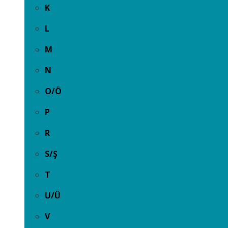
K
L
M
N
O/Ö
P
R
S/Ş
T
U/Ü
V