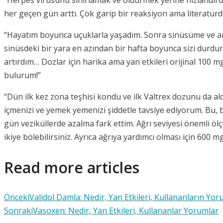
her geçen gün arttı. Çok garip bir reaksiyon ama literat
“Hayatım boyunca uçuklarla yaşadım. Sonra sinüsüme ve ardı
sinüsdeki bir yara en azından bir hafta boyunca sizi durdur
artırdım… Dozlar için harika ama yan etkileri orijinal 100
bulurum!”
“Dün ilk kez zona teşhisi kondu ve ilk Valtrex dozunu da al
içmenizi ve yemek yemenizi şiddetle tavsiye ediyorum. Bu, ba
gün veziküllerde azalma fark ettim. Ağrı seviyesi önemli ö
ikiye bölebilirsiniz. Ayrıca ağrıya yardımcı olması için 600 m
Read more articles
Önceki
Validol Damla: Nedir, Yan Etkileri, Kullananların Yor
Sonraki
Vasoxen: Nedir, Yan Etkileri, Kullananlar Yorumlar