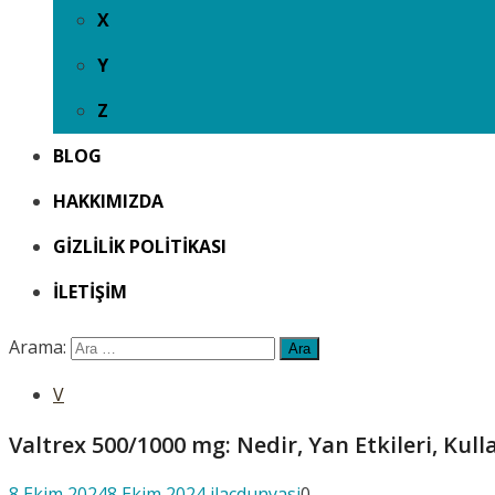
X
Y
Z
BLOG
HAKKIMIZDA
GIZLILIK POLITIKASI
İLETIŞIM
Arama:
V
Valtrex 500/1000 mg: Nedir, Yan Etkileri, Kull
8 Ekim 2024
8 Ekim 2024
ilacdunyasi
0