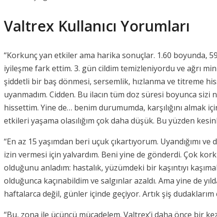
Valtrex Kullanıcı Yorumları
“Korkunç yan etkiler ama harika sonuçlar. 1.60 boyunda, 59 ki
iyileşme fark ettim. 3. gün cildim temizleniyordu ve ağrı 
şiddetli bir baş dönmesi, sersemlik, hızlanma ve titreme h
uyanmadım. Cidden. Bu ilacın tüm doz süresi boyunca sizi nası
hissettim. Yine de… benim durumumda, karşılığını almak için 
etkileri yaşama olasılığım çok daha düşük. Bu yüzden kesinl
“En az 15 yaşımdan beri uçuk çıkartıyorum. Uyandığımı ve
izin vermesi için yalvardım. Beni yine de gönderdi. Çok ko
olduğunu anladım: hastalık, yüzümdeki bir kaşıntıyı kaşım
olduğunca kaçınabildim ve salgınlar azaldı. Ama yine de yıld
haftalarca değil, günler içinde geçiyor. Artık şiş dudakları
“Bu, zona ile üçüncü mücadelem. Valtrex’i daha önce bir kez 